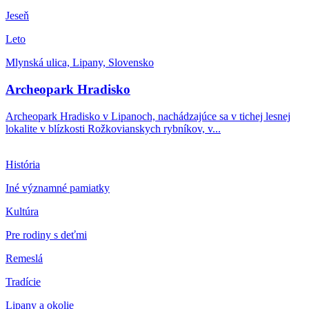
Jeseň
Leto
Mlynská ulica, Lipany, Slovensko
Archeopark Hradisko
Archeopark Hradisko v Lipanoch, nachádzajúce sa v tichej lesnej
lokalite v blízkosti Rožkovianskych rybníkov, v...
História
Iné významné pamiatky
Kultúra
Pre rodiny s deťmi
Remeslá
Tradície
Lipany a okolie