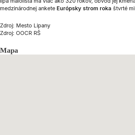
lipa malolistá má viac ako 320 rokov, obvod jej kmeň
medzinárodnej ankete
Európsky strom roka
štvrté mi
Zdroj: Mesto Lipany
Zdroj: OOCR RŠ
Mapa