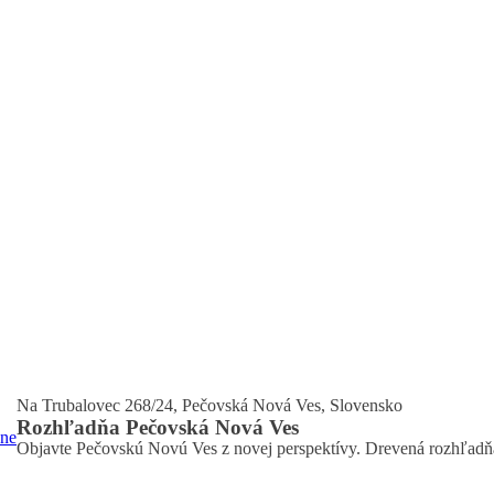
Na Trubalovec 268/24, Pečovská Nová Ves, Slovensko
Rozhľadňa Pečovská Nová Ves
čne
Objavte Pečovskú Novú Ves z novej perspektívy. Drevená rozhľadňa s