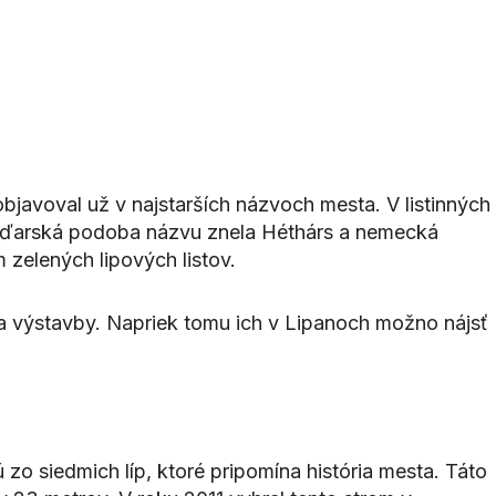
bjavoval už v najstarších názvoch mesta. V listinných
Maďarská podoba názvu znela Héthárs a nemecká
 zelených lipových listov.
 sa výstavby. Napriek tomu ich v Lipanoch možno nájsť
 zo siedmich líp, ktoré pripomína história mesta. Táto