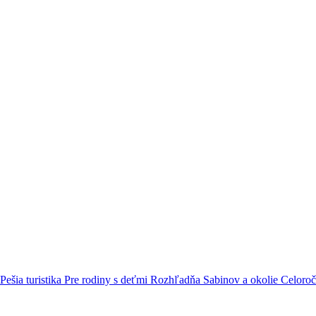
Pešia turistika
Pre rodiny s deťmi
Rozhľadňa
Sabinov a okolie
Celoro