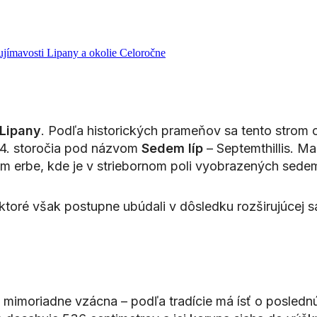
ujímavosti
Lipany a okolie
Celoročne
Lipany
. Podľa historických prameňov sa tento strom o
14. storočia pod názvom
Sedem líp
– Septemthillis. 
om erbe, kde je v striebornom poli vyobrazených sedem
p, ktoré však postupne ubúdali v dôsledku rozširujúcej
e mimoriadne vzácna – podľa tradície má ísť o poslednú