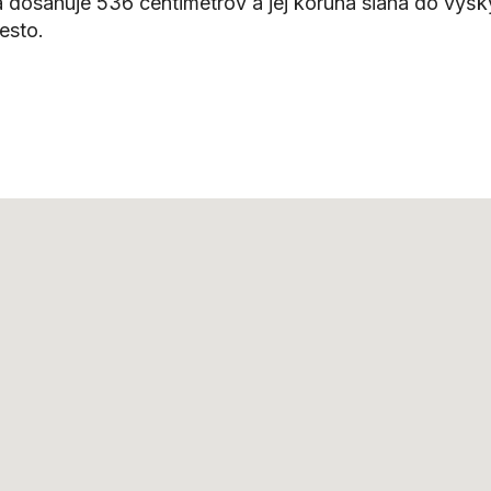
a dosahuje 536 centimetrov a jej koruna siaha do výšk
esto.